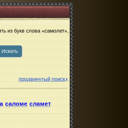
ть из букв слова «самолет»,
Искать
продвинутый поиск
▼
а
саломе
сламет