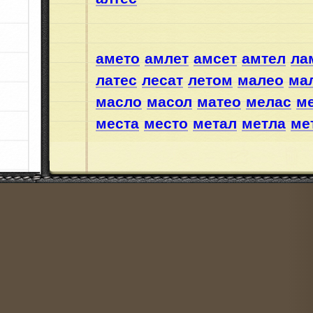
амето
амлет
амсет
амтел
ла
латес
лесат
летом
малео
ма
масло
масол
матео
мелас
м
места
место
метал
метла
ме
мотал
мотас
мотес
олеат
ом
самое
селам
семла
слота
см
смола
солеа
сотел
стамо
ст
стола
стома
талес
талос
тел
тесла
тесло
толма
томас
Слова из 4 букв