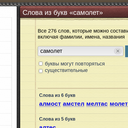
Слова из букв «самолет»
Все 276 слов, которые можно состави
включая фамилии, имена, названия
✕
буквы могут повторяться
существительные
Слова из 6 букв
алмост
амстел
мелтас
молет
Слова из 5 букв
алтес