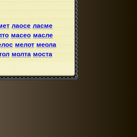
мет
лаосе
ласме
лто
масео
масле
елос
мелот
меола
тол
молта
моста
ела
омлет
салем
ела
смело
смета
ела
стело
стема
ом
телос
темос