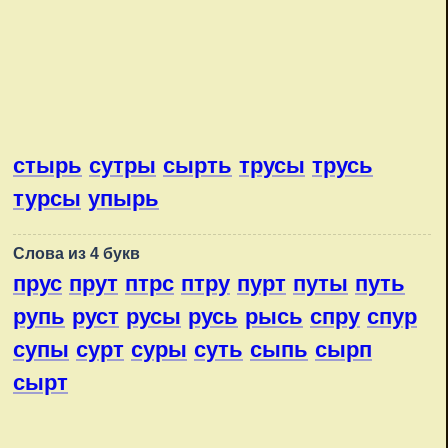
стырь
сутры
сырть
трусы
трусь
турсы
упырь
Слова из 4 букв
прус
прут
птрс
птру
пурт
путы
путь
рупь
руст
русы
русь
рысь
спру
спур
супы
сурт
суры
суть
сыпь
сырп
сырт