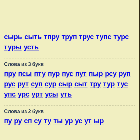
сырь
сыть
тпру
труп
трус
тупс
турс
туры
усть
Слова из 3 букв
пру
псы
пту
пур
пус
пут
пыр
рсу
руп
рус
рут
суп
сур
сыр
сыт
тру
тур
тус
упс
урс
урт
усы
уть
Слова из 2 букв
пу
ру
сп
су
ту
ты
ур
ус
ут
ыр