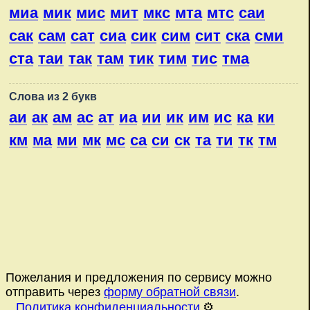
миа
мик
мис
мит
мкс
мта
мтс
саи
сак
сам
сат
сиа
сик
сим
сит
ска
сми
ста
таи
так
там
тик
тим
тис
тма
Слова из 2 букв
аи
ак
ам
ас
ат
иа
ии
ик
им
ис
ка
ки
км
ма
ми
мк
мс
са
си
ск
та
ти
тк
тм
Пожелания и предложения по сервису можно
отправить через
форму обратной связи
.
Политика конфиденциальности
⚙️