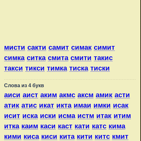
мисти
сакти
самит
симак
симит
симка
ситка
смита
смити
такис
такси
тикси
тимка
тиска
тиски
Слова из 4 букв
аиси
аист
аким
акмс
аксм
амик
асти
атик
атис
икат
икта
имаи
имки
исак
исит
иска
иски
исма
истм
итак
итим
итка
каим
каси
каст
кати
катс
кима
кими
киса
киси
кита
кити
китс
кмит