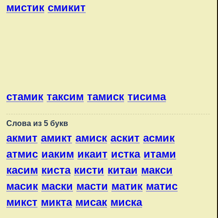
мистик
смикит
стамик
таксим
тамиск
тисима
Слова из 5 букв
акмит
амикт
амиск
аскит
асмик
атмис
иаким
икаит
истка
итами
касим
киста
кисти
китаи
макси
масик
маски
масти
матик
матис
микст
микта
мисак
миска