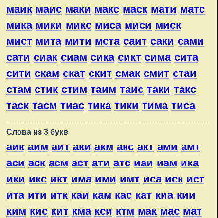
маик
маис
маки
макс
маск
мати
матс
мика
мики
микс
миса
миси
миск
мист
мита
мити
мста
саит
саки
сами
сати
сиак
сиам
сика
сикт
сима
сита
сити
скам
скат
скит
смак
смит
стаи
стам
стик
стим
таим
таис
таки
такс
таск
тасм
тиас
тика
тики
тима
тиса
Слова из 3 букв
аик
аим
аит
аки
акм
акс
акт
ами
амт
аси
аск
асм
аст
ати
атс
иаи
иам
ика
ики
икс
икт
има
ими
имт
иса
иск
ист
ита
ити
итк
каи
кам
кас
кат
киа
кии
ким
кис
кит
кма
кси
ктм
мак
мас
мат