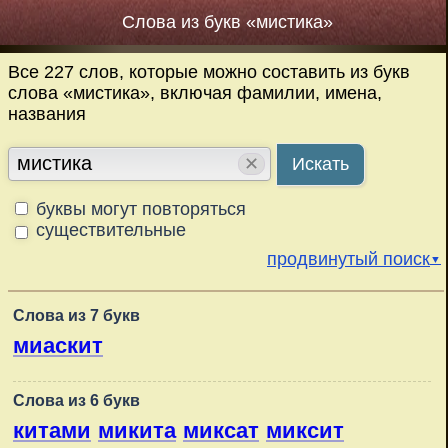
Слова из букв «мистика»
Все 227 слов, которые можно составить из букв
слова «мистика», включая фамилии, имена,
названия
✕
Искать
буквы могут повторяться
существительные
продвинутый поиск
▼
Слова из 7 букв
миаскит
Слова из 6 букв
китами
микита
миксат
миксит