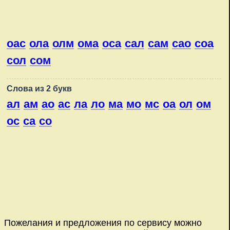
оас
ола
олм
ома
оса
сал
сам
сао
соа
сол
сом
Слова из 2 букв
ал
ам
ао
ас
ла
ло
ма
мо
мс
оа
ол
ом
ос
са
со
Пожелания и предложения по сервису можно