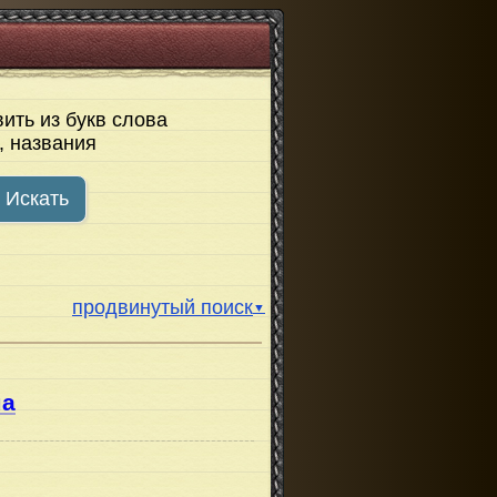
ить из букв слова
, названия
Искать
продвинутый поиск
▼
ма