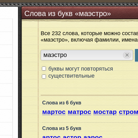
Слова из букв «маэстро»
Все 232 слова, которые можно состав
«маэстро», включая фамилии, имена
✕
буквы могут повторяться
существительные
Слова из 6 букв
мартос
матрос
мостар
стро
Слова из 5 букв
артос
астор
аэрос