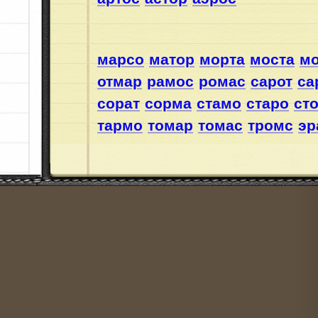
марсо
матор
морта
моста
мо
отмар
рамос
ромас
сарот
са
сорат
сорма
стамо
старо
ст
тармо
томар
томас
тромс
эр
Слова из 4 букв
амор
амос
аост
армэ
арос
арто
ас
аэро
аэрт
маро
марс
март
м
мора
морс
морт
мост
мрот
м
омса
орас
орат
орта
отар
от