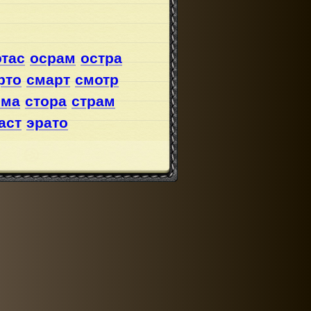
тас
осрам
остра
рто
смарт
смотр
ома
стора
страм
аст
эрато
от
атом
атор
атос
арэ
мато
матс
матэ
ста
мсто
мэтр
омар
ра
отса
рамо
рамс