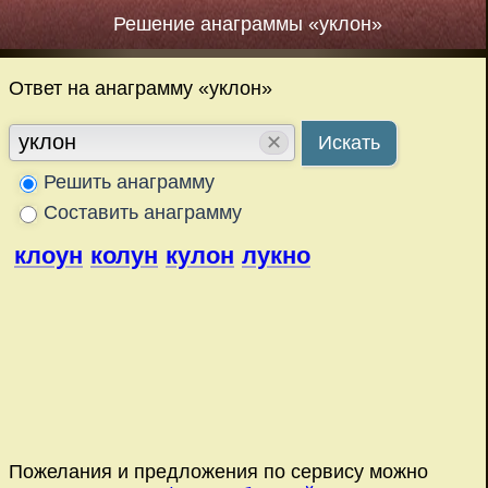
Решение анаграммы «уклон»
Ответ на анаграмму «уклон»
✕
Искать
Решить анаграмму
Составить анаграмму
клоун
колун
кулон
лукно
Пожелания и предложения по сервису можно