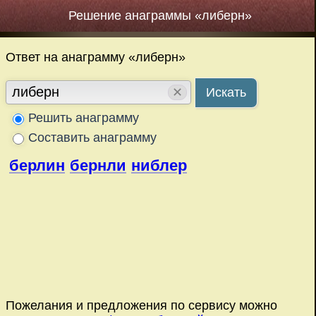
Решение анаграммы «либерн»
Ответ на анаграмму «либерн»
✕
Искать
Решить анаграмму
Составить анаграмму
берлин
бернли
ниблер
Пожелания и предложения по сервису можно