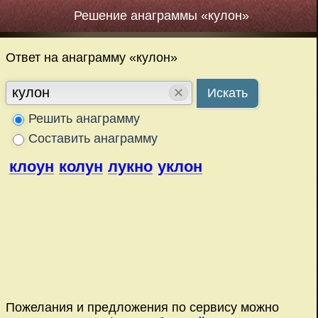
Решение анаграммы «кулон»
Ответ на анаграмму «кулон»
✕
Искать
Решить анаграмму
Составить анаграмму
клоун
колун
лукно
уклон
Пожелания и предложения по сервису можно