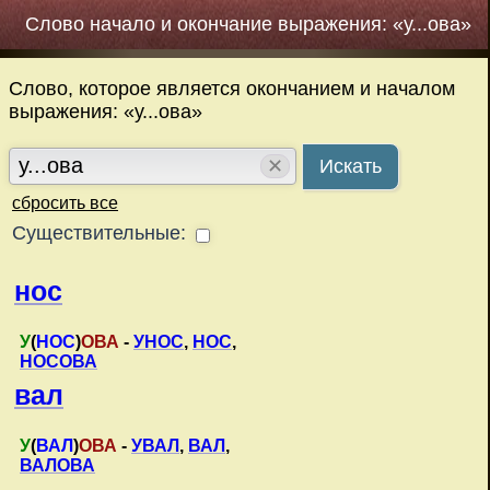
Слово начало и окончание выражения: «у...ова»
Слово, которое является окончанием и началом
выражения: «у...ова»
✕
Искать
сбросить все
Существительные:
нос
У
(
НОС
)
ОВА
-
УНОС
,
НОС
,
НОСОВА
вал
У
(
ВАЛ
)
ОВА
-
УВАЛ
,
ВАЛ
,
ВАЛОВА