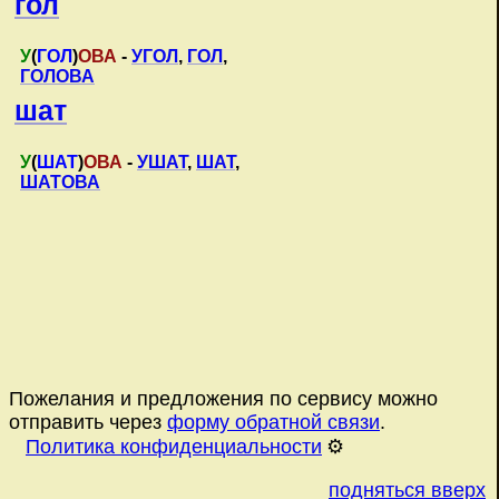
гол
У
(
ГОЛ
)
ОВА
-
УГОЛ
,
ГОЛ
,
ГОЛОВА
шат
У
(
ШАТ
)
ОВА
-
УШАТ
,
ШАТ
,
ШАТОВА
Пожелания и предложения по сервису можно
отправить через
форму обратной связи
.
Политика конфиденциальности
⚙️
подняться вверх