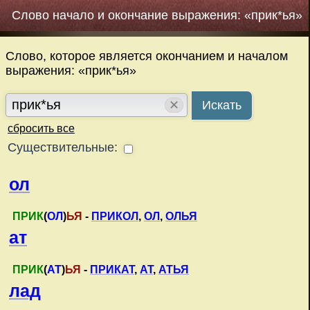
Слово начало и окончание выражения: «прик*ья»
Слово, которое является окончанием и началом
выражения: «прик*ья»
✕
Искать
сбросить все
Существительные:
ол
ПРИК
(
ОЛ
)
ЬЯ
-
ПРИКОЛ
,
ОЛ
,
ОЛЬЯ
ат
ПРИК
(
АТ
)
ЬЯ
-
ПРИКАТ
,
АТ
,
АТЬЯ
лад